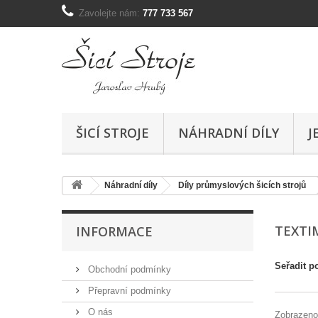
Zavolejte nám:
777 733 567
ŠICÍ STROJE
NÁHRADNÍ DÍLY
J
Náhradní díly
Díly průmyslových šicích strojů
TEXT
INFORMACE
Seřadit p
Obchodní podmínky
Přepravní podmínky
O nás
Zobrazeno