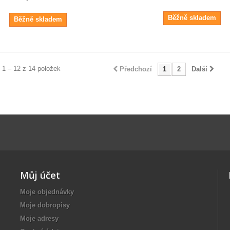
Běžně skladem
Běžně skladem
 1 – 12 z 14 položek
Předchozí
1
2
Další
Můj účet
Moje objednávky
Moje dobropisy
Moje adresy