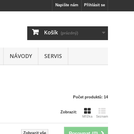
Napište nám
Přihlásit se
Košík
(prázdný)
NÁVODY
SERVIS
Počet produktů: 14
Zobrazit:
Mřížka
Seznam
Zobrazit vše
Porovnat (
0
)