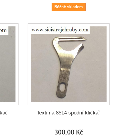
Běžně skladem
čkač
Textima 8514 spodní kličkař
300,00 Kč