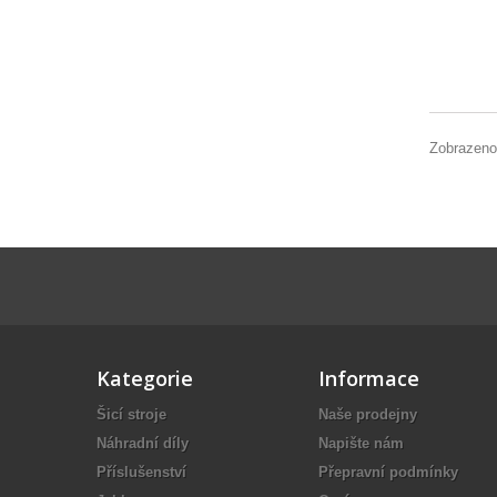
Zobrazeno
Kategorie
Informace
Šicí stroje
Naše prodejny
Náhradní díly
Napište nám
Příslušenství
Přepravní podmínky