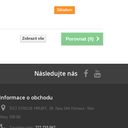
Skladem
Zobrazit vše
Porovnat (
0
)
Následujte nás
Informace o obchodu
ŠICÍ STROJE HRUBÝ, 28. října 244 Ostrava - Mar.
Hory 709 00
Zavolejte nám:
777 733 567