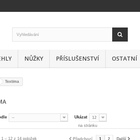
EHLY
NŮŽKY
PŘÍSLUŠENSTVÍ
OSTATNÍ
Textima
IMA
odle
Ukázat
--
12
na stránku
 1 – 12 z 14 položek
Předchozí
1
2
Další