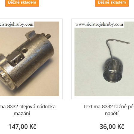
Běžně skladem
Běžně skladem
ima 8332 olejová nádobka
Textima 8332 tažné pé
mazání
napětí
147,00 Kč
36,00 Kč