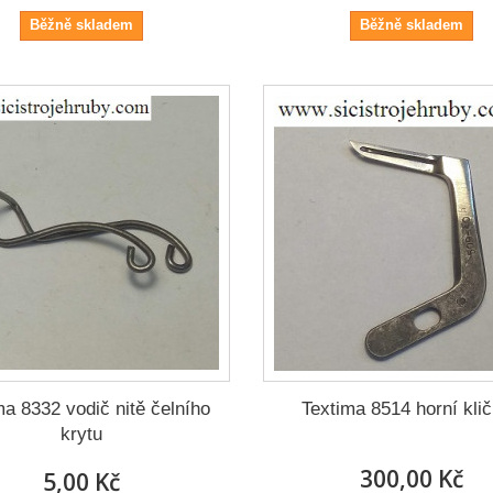
Běžně skladem
Běžně skladem
ma 8332 vodič nitě čelního
Textima 8514 horní kli
krytu
300,00 Kč
5,00 Kč