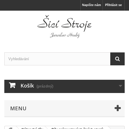
Napište nám
Přihlásit se
Košík
(prázdný)
MENU