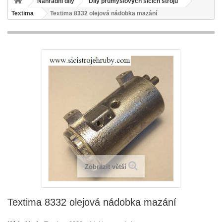
Náhradní díly
Díly průmyslových šicích strojů
Textima
Textima 8332 olejová nádobka mazání
Zobrazit větší
Textima 8332 olejová nádobka mazání