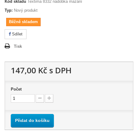
Kód skladu
Textima 8332 nádobka mazání
Typ:
Nový produkt
Běžně skladem
Sdílet
Tisk
147,00 Kč
s DPH
Počet
Přidat do košíku