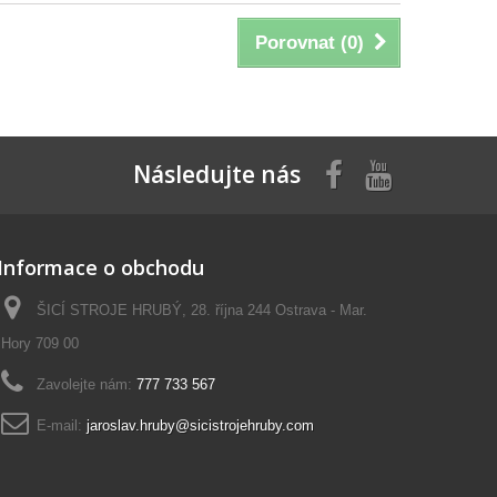
Porovnat (
0
)
Následujte nás
Informace o obchodu
ŠICÍ STROJE HRUBÝ, 28. října 244 Ostrava - Mar.
Hory 709 00
Zavolejte nám:
777 733 567
E-mail:
jaroslav.hruby@sicistrojehruby.com