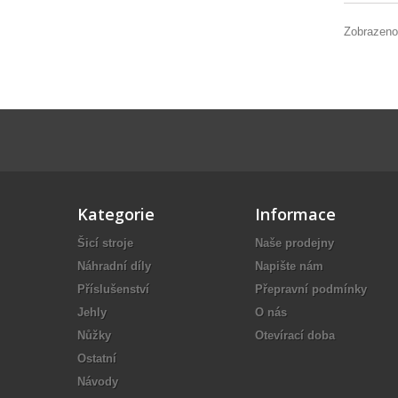
Zobrazeno
Kategorie
Informace
Šicí stroje
Naše prodejny
Náhradní díly
Napište nám
Příslušenství
Přepravní podmínky
Jehly
O nás
Nůžky
Otevírací doba
Ostatní
Návody