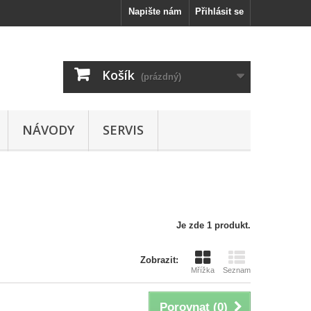
Napište nám
Přihlásit se
Košík
(prázdný)
NÁVODY
SERVIS
Je zde 1 produkt.
Zobrazit:
Mřížka
Seznam
Porovnat (
0
)