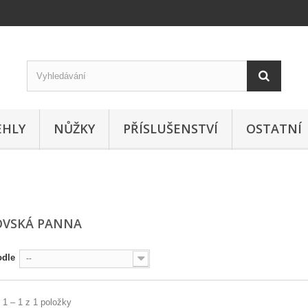
EHLY
NŮŽKY
PŘÍSLUŠENSTVÍ
OSTATNÍ
OVSKÁ PANNA
odle
--
 1 – 1 z 1 položky