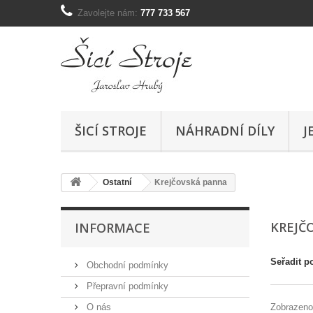
Zavolejte nám:
777 733 567
ŠICÍ STROJE
NÁHRADNÍ DÍLY
J
Ostatní
Krejčovská panna
KREJČ
INFORMACE
Seřadit p
Obchodní podmínky
Přepravní podmínky
O nás
Zobrazeno