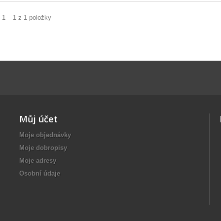
 1 – 1 z 1 položky
Můj účet
Moje objednávky
Moje dobropisy
Moje adresy
Osobní údaje