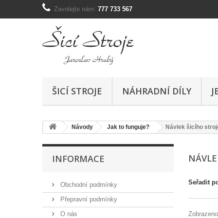
Zavolejte nám:
777 733 567
ŠICÍ STROJE
NÁHRADNÍ DÍLY
J
Návody
Jak to funguje?
Návlek šicího stroj
NÁVLE
INFORMACE
Seřadit p
Obchodní podmínky
Přepravní podmínky
O nás
Zobrazeno