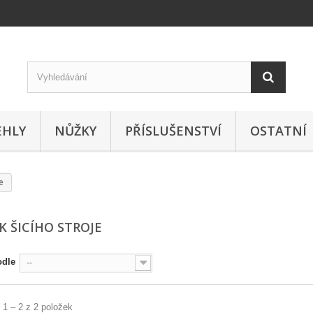
EHLY
NŮŽKY
PŘÍSLUŠENSTVÍ
OSTATNÍ
e
K ŠICÍHO STROJE
odle
--
 1 – 2 z 2 položek