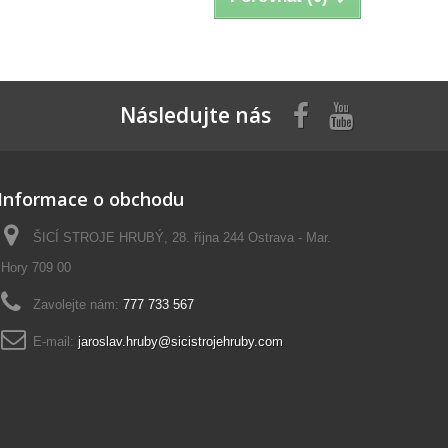
Následujte nás
Informace o obchodu
ŠICÍ STROJE HRUBÝ, 28. října 244 Ostrava - Mar.
Hory 709 00
Zavolejte nám:
777 733 567
E-mail:
jaroslav.hruby@sicistrojehruby.com