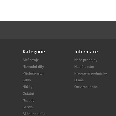
Kategorie
Informace
Šicí stroje
Naše prodejny
Náhradní díly
Napište nám
Příslušenství
Přepravní podmínky
Jehly
O nás
Nůžky
Otevírací doba
Ostatní
Návody
Servis
Akční nabídka