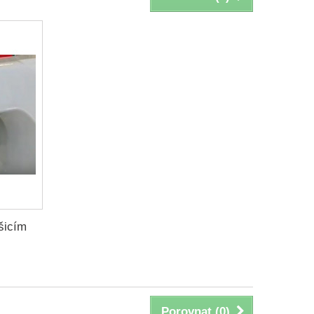
 šicím
Porovnat (
0
)