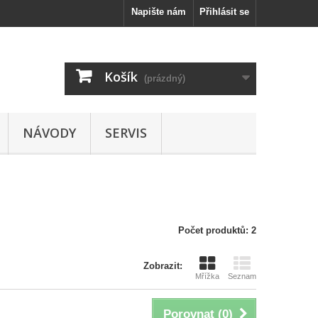
Napište nám
Přihlásit se
Košík
(prázdný)
NÁVODY
SERVIS
Počet produktů: 2
Zobrazit:
Mřížka
Seznam
Porovnat (
0
)