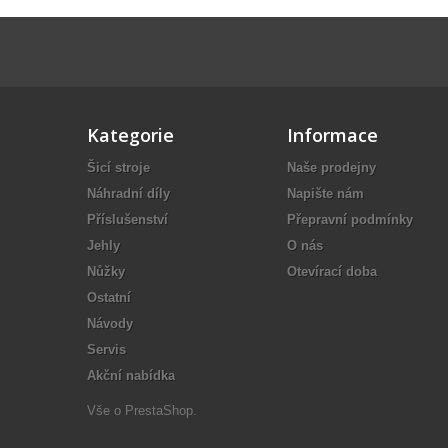
Kategorie
Informace
Šicí stroje
Naše prodejny
Náhradní díly
Napište nám
Příslušenství
Přepravní podmínky
Jehly
O nás
Nůžky
Otevírací doba
Ostatní
Návody
Servis
Akční nabídka
Vše o
PrestaShop
.