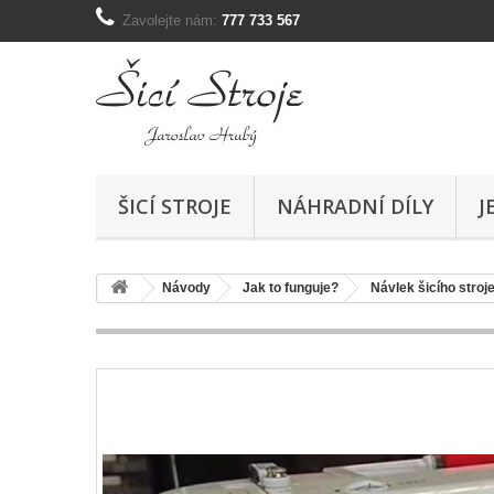
Zavolejte nám:
777 733 567
ŠICÍ STROJE
NÁHRADNÍ DÍLY
J
Návody
Jak to funguje?
Návlek šicího stroj