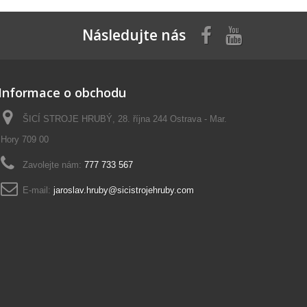
Následujte nás
Informace o obchodu
ŠICÍ STROJE HRUBÝ, 28. října 244 Ostrava - Mar.
Hory 709 00
Zavolejte nám:
777 733 567
E-mail:
jaroslav.hruby@sicistrojehruby.com