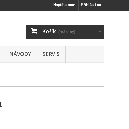
Napište nám
Přihlásit se
Košík
(prázdný)
NÁVODY
SERVIS
i.