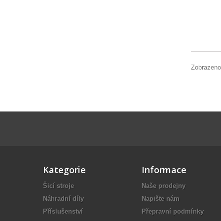
Zobrazeno
Kategorie
Informace
Šicí stroje
Naše prodejny
Náhradní díly
Napište nám
Příslušenství
Přepravní podmínky