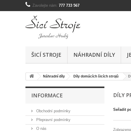
Zavolejte nám:
777 733 567
ŠICÍ STROJE
NÁHRADNÍ DÍLY
J
Náhradní díly
Díly domácích šicích strojů
D
DÍLY 
INFORMACE
Seřadit p
Obchodní podmínky
Přepravní podmínky
O nás
Zobrazeno