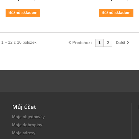
Běžně skladem
Běžně skladem
 1 – 12 z 16 položek
Předchozí
1
2
Další
Můj účet
Moje objednávky
Moje dobropisy
Moje adresy