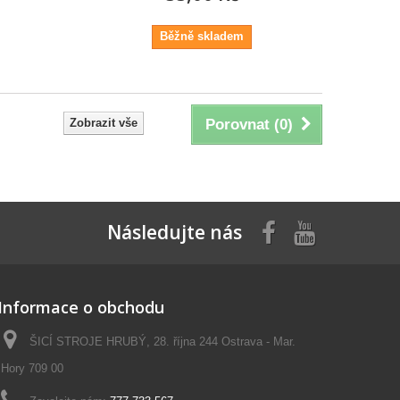
Běžně skladem
Zobrazit vše
Porovnat (
0
)
Následujte nás
Informace o obchodu
ŠICÍ STROJE HRUBÝ, 28. října 244 Ostrava - Mar.
Hory 709 00