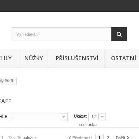
EHLY
NŮŽKY
PŘÍSLUŠENSTVÍ
OSTATNÍ
íly Pfaff
PFAFF
odle
Ukázat
--
12
na stránku
 1 – 12 z 16 položek
Předchozí
1
2
Další