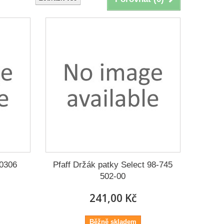
00306
Pfaff Držák patky Select 98-745
502-00
241,00 Kč
Běžně skladem