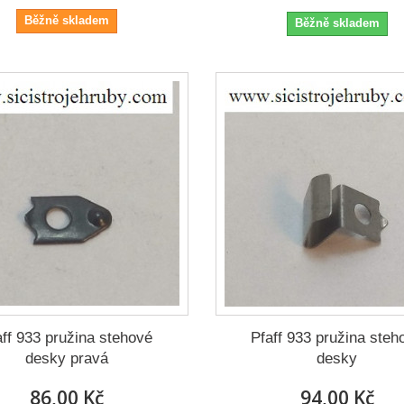
Běžně skladem
Běžně skladem
aff 933 pružina stehové
Pfaff 933 pružina steh
desky pravá
desky
86,00 Kč
94,00 Kč