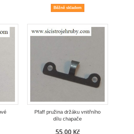
Běžně skladem
ové
Pfaff pružina držáku vnitřního
dílu chapače
55,00 Kč