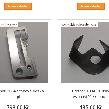
Běžně skladem
Běžně skladem
ther 3034 Stehová deska
Brother 1034 Pružin
kpl.
vypouštěče stehu...
798,00 Kč
135,00 Kč