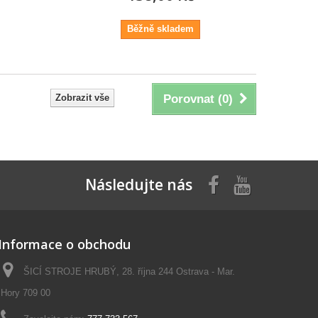
Běžně skladem
Zobrazit vše
Porovnat (
0
)
Následujte nás
Informace o obchodu
ŠICÍ STROJE HRUBÝ, 28. října 244 Ostrava - Mar.
Hory 709 00