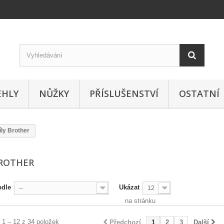
EHLY
NŮŽKY
PŘÍSLUŠENSTVÍ
OSTATNÍ
íly Brother
BROTHER
odle
Ukázat
--
12
na stránku
 1 – 12 z 34 položek
Předchozí
1
2
3
Další