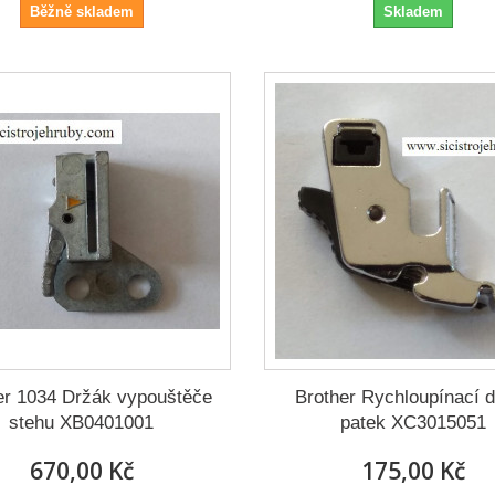
Běžně skladem
Skladem
er 1034 Držák vypouštěče
Brother Rychloupínací 
stehu XB0401001
patek XC3015051
670,00 Kč
175,00 Kč