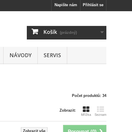
Napište nám
Přihlásit se
Košík
(prázdný)
NÁVODY
SERVIS
Počet produktů: 34
Zobrazit:
Mřížka
Seznam
Zobrazit vše
Porovnat (
0
)