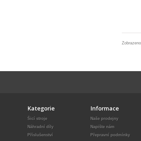
Zobrazeno
Kategorie
Informace
Šicí stroje
Naše prodejny
Náhradní díly
Napište nám
Příslušenství
Přepravní podmínky