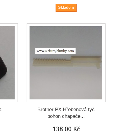
Skladem
a
Brother PX Hřebenová tyč
pohon chapače...
138,00 Kč