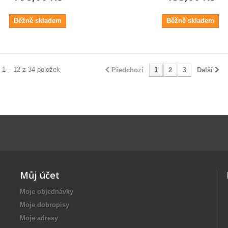
Běžně skladem
Běžně skladem
 1 – 12 z 34 položek
Předchozí
1
2
3
Další
Můj účet
Moje objednávky
Moje dobropisy
Moje adresy