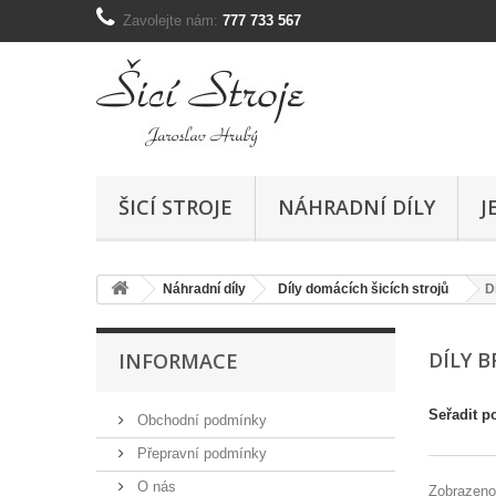
Zavolejte nám:
777 733 567
ŠICÍ STROJE
NÁHRADNÍ DÍLY
J
Náhradní díly
Díly domácích šicích strojů
D
DÍLY 
INFORMACE
Seřadit p
Obchodní podmínky
Přepravní podmínky
O nás
Zobrazeno