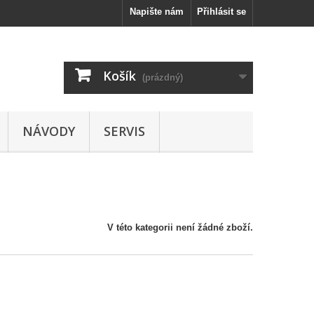
Napište nám
Přihlásit se
Košík
(prázdný)
NÁVODY
SERVIS
V této kategorii není žádné zboží.