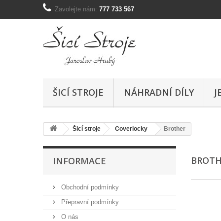
Zavolejte nám:
777 733 567
ŠICÍ STROJE
NÁHRADNÍ DÍLY
J
Šicí stroje
Coverlocky
Brother
BROT
INFORMACE
Obchodní podmínky
Přepravní podmínky
O nás