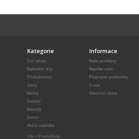
Kategorie
Informace
Šicí stroje
Naše prodejny
Náhradní díly
Napište nám
Příslušenství
Přepravní podmínky
Jehly
O nás
Nůžky
Otevírací doba
Ostatní
Návody
Servis
Akční nabídka
Vše o
PrestaShop
.