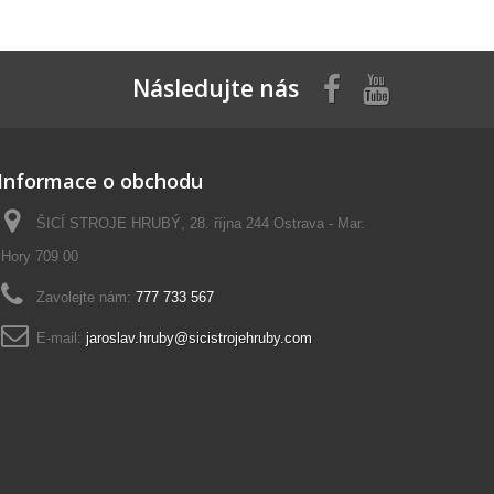
Následujte nás
Informace o obchodu
ŠICÍ STROJE HRUBÝ, 28. října 244 Ostrava - Mar.
Hory 709 00
Zavolejte nám:
777 733 567
E-mail:
jaroslav.hruby@sicistrojehruby.com