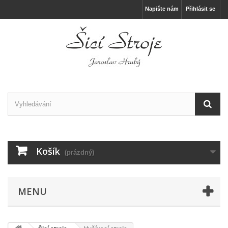
Napište nám
Přihlásit se
Košík
(prázdný)
MENU