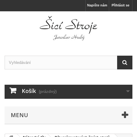
Napište nám
Přihlásit se
Košík
(prázdný)
MENU