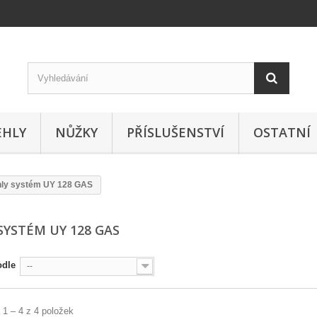
EHLY
NŮŽKY
PŘÍSLUŠENSTVÍ
OSTATNÍ
hly systém UY 128 GAS
 SYSTÉM UY 128 GAS
odle
--
 1 – 4 z 4 položek