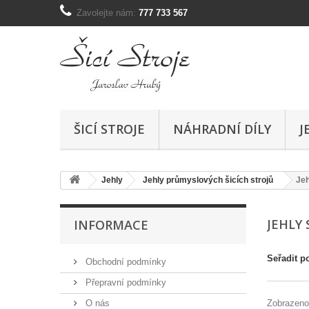
Zavolejte nám:
777 733 567
ŠICÍ STROJE
NÁHRADNÍ DÍLY
J
Jehly
Jehly průmyslových šicích strojů
Je
JEHLY
INFORMACE
Seřadit p
Obchodní podmínky
Přepravní podmínky
O nás
Zobrazeno