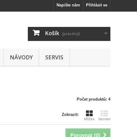
Napište nám
Přihlásit se
Košík
(prázdný)
NÁVODY
SERVIS
Počet produktů: 4
Zobrazit:
Mřížka
Seznam
Porovnat (
0
)