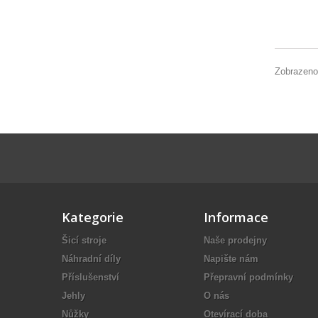
Zobrazeno
Kategorie
Informace
Šicí stroje
Naše prodejny
Náhradní díly
Napište nám
Příslušenství
Přepravní podmínky
Jehly
O nás
Nůžky
Otevírací doba