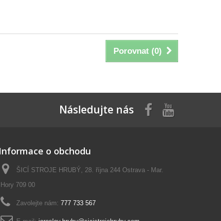
Porovnat (
0
)
Následujte nás
Informace o obchodu
ŠICÍ STROJE HRUBÝ, 28. října 244 Ostrava - Mar.
Hory 709 00
Zavolejte nám:
777 733 567