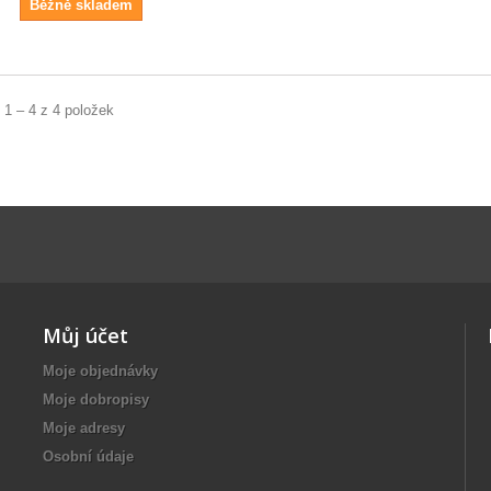
Běžně skladem
 1 – 4 z 4 položek
Můj účet
Moje objednávky
Moje dobropisy
Moje adresy
Osobní údaje