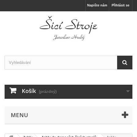
Napište nám
Přihlásit se
Košík
(prázdný)
MENU