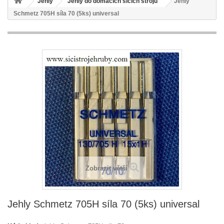
Jehly
Jehly do domacích šicích strojů
Jehly
Schmetz 705H síla 70 (5ks) universal
Zobrazit větší
Jehly Schmetz 705H síla 70 (5ks) universal