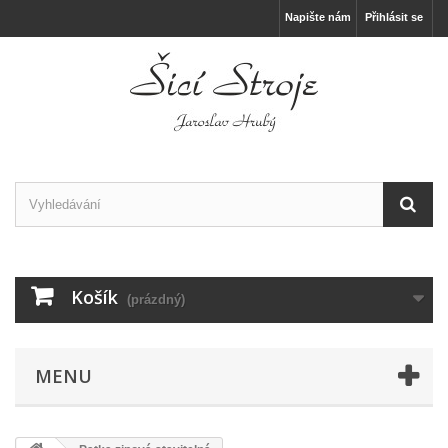
Napište nám
Přihlásit se
Košík
(prázdný)
MENU